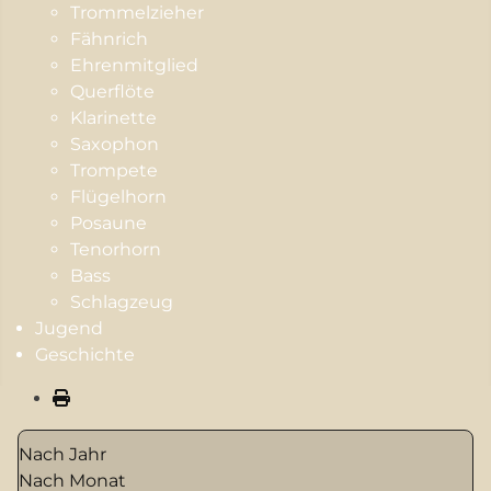
Trommelzieher
Fähnrich
Ehrenmitglied
Querflöte
Klarinette
Saxophon
Trompete
Flügelhorn
Posaune
Tenorhorn
Bass
Schlagzeug
Jugend
Geschichte
Nach Jahr
Nach Monat