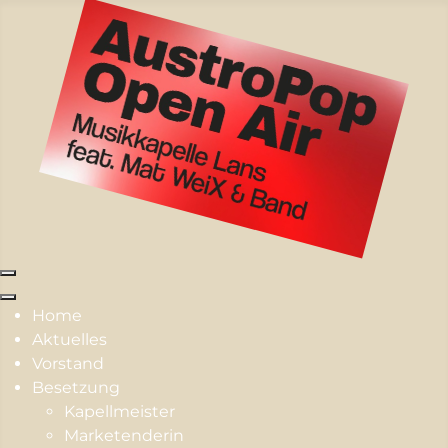
Home
Aktuelles
Vorstand
Besetzung
Kapellmeister
Marketenderin