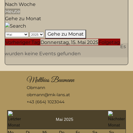
Nach Woche
Heute
Gehe zu Monat
Gehe zu Monat
Vorheriger Tag
Donnerstag, 15. Mai 2025
Folgetag
Es
wurden keine Events gefunden
Matthias Baumann
Obmann
obmann@mk-lans.at
+43 (664) 1023044
Mai 2025
Mo
Di
Mi
Do
Fr
Sa
So