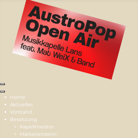
Home
Aktuelles
Vorstand
Besetzung
Kapellmeister
Marketenderin