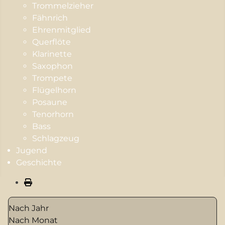
Trommelzieher
Fähnrich
Ehrenmitglied
Querflöte
Klarinette
Saxophon
Trompete
Flügelhorn
Posaune
Tenorhorn
Bass
Schlagzeug
Jugend
Geschichte
Nach Jahr
Nach Monat