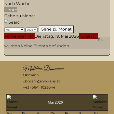
Nach Woche
Heute
Gehe zu Monat
Gehe zu Monat
Vorheriger Tag
Dienstag, 19. Mai 2026
Folgetag
Es
wurden keine Events gefunden
Matthias Baumann
Obmann
obmann@mk-lans.at
+43 (664) 1023044
Mai 2026
Mo
Di
Mi
Do
Fr
Sa
So