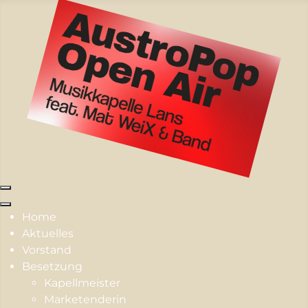
Home
Aktuelles
Vorstand
Besetzung
Kapellmeister
Marketenderin