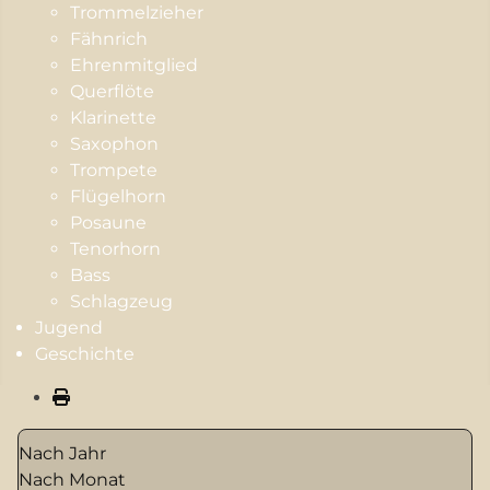
Trommelzieher
Fähnrich
Ehrenmitglied
Querflöte
Klarinette
Saxophon
Trompete
Flügelhorn
Posaune
Tenorhorn
Bass
Schlagzeug
Jugend
Geschichte
Nach Jahr
Nach Monat