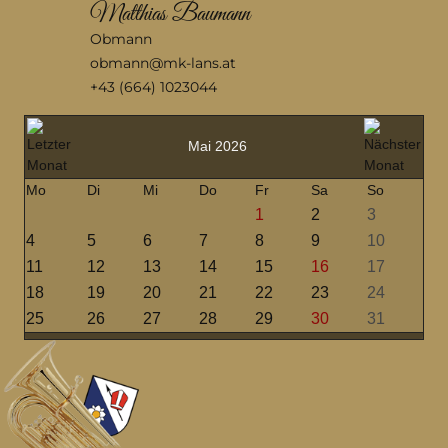
Matthias Baumann
Obmann
obmann@mk-lans.at
+43 (664) 1023044
Mai 2026
Mo
Di
Mi
Do
Fr
Sa
So
1
2
3
4
5
6
7
8
9
10
11
12
13
14
15
16
17
18
19
20
21
22
23
24
25
26
27
28
29
30
31